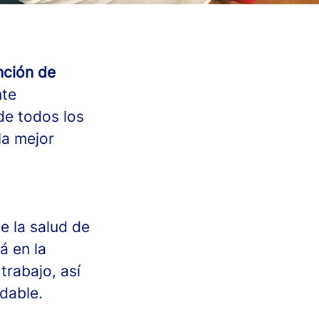
nción de
nte
de todos los
la mejor
e la salud de
á en la
trabajo, así
udable.