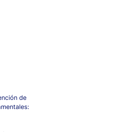
ención de
amentales: