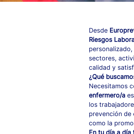
Desde
Europr
Riesgos Labora
personalizado,
sectores, acti
calidad y satis
¿Qué buscamos?
Necesitamos c
enfermero/a
es
los trabajadore
prevención de 
como la promoc
En tu día a día