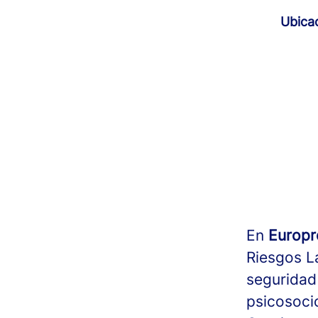
Ubica
En
Europ
Riesgos L
seguridad 
psicosocio