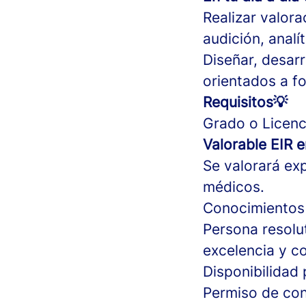
Realizar valor
audición, analít
Diseñar, desar
orientados a fo
Requisitos💡
Grado o Licenc
Valorable EIR e
Se valorará exp
médicos.
Conocimientos 
Persona resolut
excelencia y c
Disponibilidad 
Permiso de con