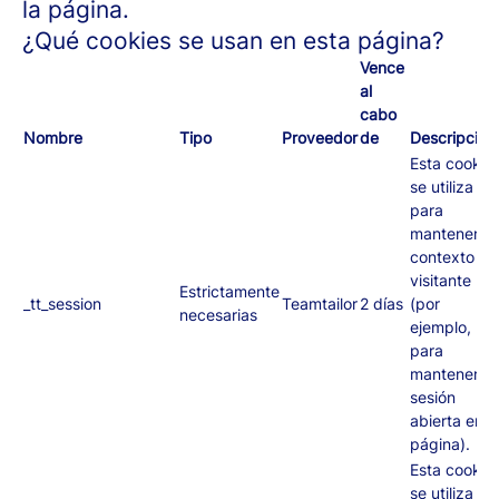
la página.
¿Qué cookies se usan en esta página?
Vence
al
cabo
Nombre
Tipo
Proveedor
de
Descripción
Esta cookie
se utiliza
para
mantener el
contexto de
visitante
Estrictamente
_tt_session
Teamtailor
2 días
(por
necesarias
ejemplo,
para
mantener tu
sesión
abierta en l
página).
Esta cookie
se utiliza