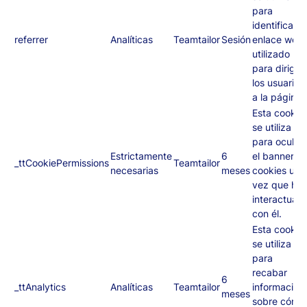
para
identificar el
referrer
Analíticas
Teamtailor
Sesión
enlace web
utilizado
para dirigir 
los usuarios
a la página.
Esta cookie
se utiliza
para ocultar
Estrictamente
6
el banner d
_ttCookiePermissions
Teamtailor
necesarias
meses
cookies una
vez que has
interactuad
con él.
Esta cookie
se utiliza
para
recabar
6
_ttAnalytics
Analíticas
Teamtailor
información
meses
sobre cómo