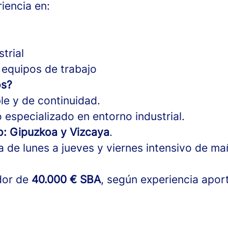
iencia en:
trial
equipos de trabajo
os?
le y de continuidad.
 especializado en entorno industrial.
o: Gipuzkoa y Vizcaya
.
a de lunes a jueves y viernes intensivo de m
edor de
40.000 € SBA
, según experiencia apor