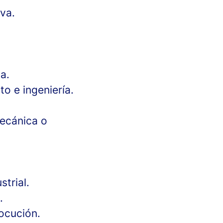
va.
a.
o e ingeniería.
mecánica o
trial.
.
ocución.