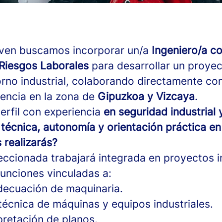
ven buscamos incorporar un/a
Ingeniero/a c
Riesgos
Laborales
para desarrollar un proyec
orno industrial, colaborando directamente c
rencia en la zona de
Gipuzkoa y Vizcaya
.
rfil con experiencia
en seguridad industrial 
técnica, autonomía y orientación práctica en
 realizarás?
eccionada trabajará integrada en proyectos in
funciones vinculadas a:
decuación de maquinaria.
técnica de máquinas y equipos industriales.
rpretación de planos.