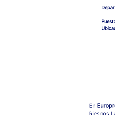
Depar
Puest
Ubica
En
Europ
Riesgos L