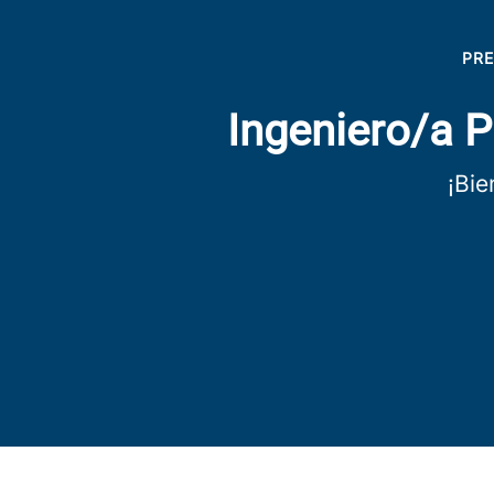
PR
Ingeniero/a 
¡Bie