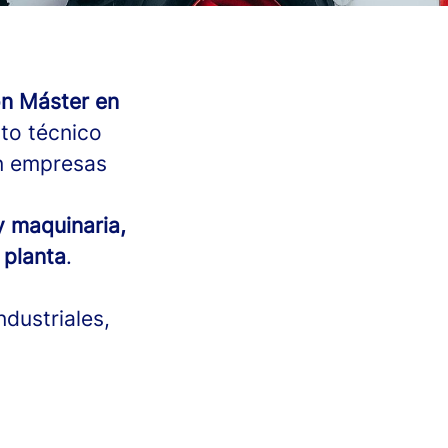
on Máster en
to técnico
on empresas
y maquinaria,
 planta
.
dustriales,