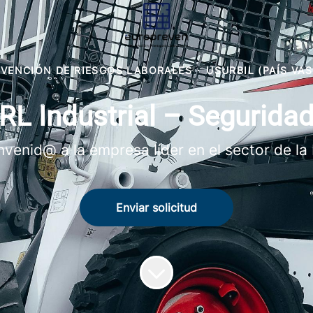
EVENCIÓN DE RIESGOS LABORALES
·
USURBIL (PAÍS VA
PRL Industrial – Segurida
nvenid@ a la empresa líder en el sector de la
Enviar solicitud