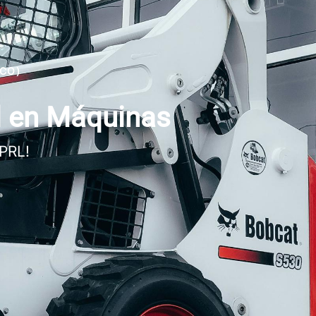
SCO)
d en Máquinas
 PRL!