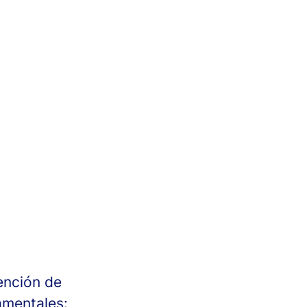
ención de
amentales: