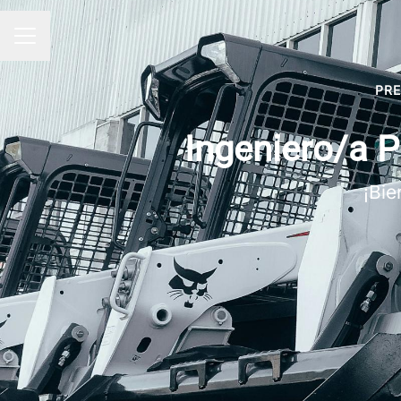
MENÚ DE EMPLEO
PR
Ingeniero/a 
¡Bie