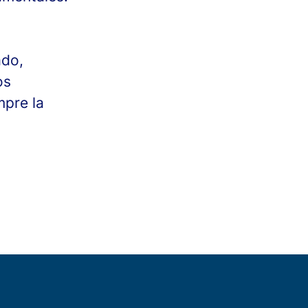
ado,
os
mpre la